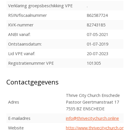
Verklaring groepsbeschikking VPE
.
Geven
RSIN/fiscaalnummer
862587724
Mijn VPE
KVK-nummer
82743185
ANBI vanaf:
07-05-2021
Contact
Ontstaansdatum:
01-07-2019
Lid VPE vanaf:
20-07-2023
Registratienummer VPE
101305
Zoek
Contactgegevens
Login
Thrive City Church Enschede
Adres
Pastoor Geertmanstraat 17
7535 BZ ENSCHEDE
E-mailadres
info@thrivecitychurch.online
Website
http://www.thrivecitychurch.onlin