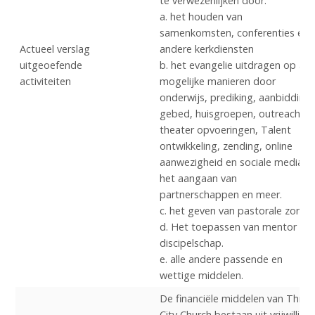
te verwezenlijken door:
a. het houden van
samenkomsten, conferenties en
Actueel verslag
andere kerkdiensten
uitgeoefende
b. het evangelie uitdragen op alle
activiteiten
mogelijke manieren door
onderwijs, prediking, aanbidding,
gebed, huisgroepen, outreach,
theater opvoeringen, Talent
ontwikkeling, zending, online
aanwezigheid en sociale media,
het aangaan van
partnerschappen en meer.
c. het geven van pastorale zorg.
d. Het toepassen van mentor en
discipelschap.
e. alle andere passende en
wettige middelen.
De financiële middelen van Thriv
City Church bestaan uit vrijwillige