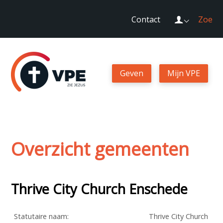
Sla
Login
Contact
Zoek
links
over
Spring
naar
Geven
Mijn VPE
de
navigatie
Spring
naar
de
Overzicht gemeenten
inhoud
Thrive City Church Enschede
Statutaire naam:
Thrive City Church