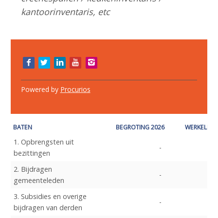
kantoorinventaris, etc
Bezoek
onze
social
media
Powered by
Procurios
pagina's:
BATEN
BEGROTING 2026
WERKELIJK 
1. Opbrengsten uit
bezittingen
2. Bijdragen
gemeenteleden
3. Subsidies en overige
bijdragen van derden