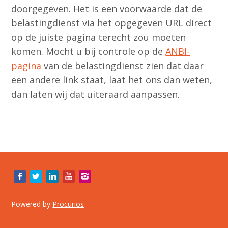
doorgegeven. Het is een voorwaarde dat de
belastingdienst via het opgegeven URL direct
op de juiste pagina terecht zou moeten
komen. Mocht u bij controle op de
ANBI-
pagina
van de belastingdienst zien dat daar
een andere link staat, laat het ons dan weten,
dan laten wij dat uiteraard aanpassen.
Bezoek
onze
social
media
Powered by
Procurios
pagina's: