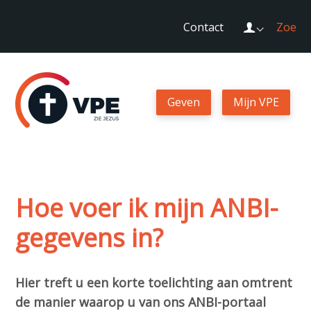
Sla
Login
Contact
Zoek
links
over
Geven
Spring
naar
Geven
Mijn VPE
Mijn VPE
de
navigatie
Spring
Contact
naar
de
Hoe voer ik mijn ANBI-
Zoek
inhoud
gegevens in?
Login
Hier treft u een korte toelichting aan omtrent
de manier waarop u van ons ANBI-portaal