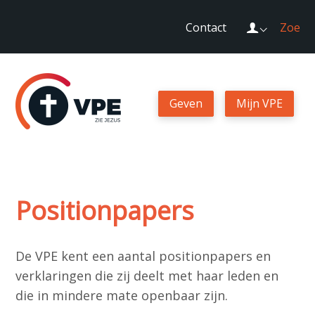
Sla
Login
Contact
Zoek
links
over
Geven
Spring
naar
Geven
Mijn VPE
Mijn VPE
de
navigatie
Spring
Contact
naar
de
Positionpapers
Zoek
inhoud
De VPE kent een aantal positionpapers en
verklaringen die zij deelt met haar leden en
Login
die in mindere mate openbaar zijn.