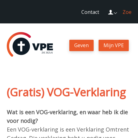
Sla
Login
Contact
Zoek
links
over
Geven
Spring
naar
Geven
Mijn VPE
Mijn VPE
de
navigatie
Spring
Contact
naar
de
(Gratis) VOG-Verklaring
Zoek
inhoud
Wat is een VOG-verklaring, en waar heb ik die
voor nodig?
Login
Een VOG-verklaring is een Verklaring Omtrent
Gedrag. Die verklaring hebt u nodig voor