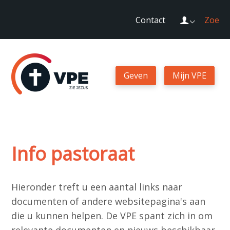
Sla
Login
Contact
Zoek
links
over
Geven
Spring
naar
Geven
Mijn VPE
Mijn VPE
de
navigatie
Spring
Contact
naar
de
Info pastoraat
Zoek
inhoud
Hieronder treft u een aantal links naar
documenten of andere websitepagina's aan
Login
die u kunnen helpen. De VPE spant zich in om
relevante documenten en nieuws beschikbaar