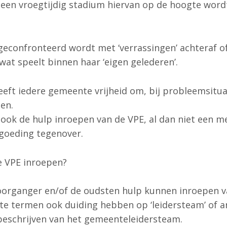
n een vroegtijdig stadium hiervan op de hoogte wordt
econfronteerd wordt met ‘verrassingen’ achteraf o
 wat speelt binnen haar ‘eigen gelederen’.
t iedere gemeente vrijheid om, bij probleemsituati
en.
n ook de hulp inroepen van de VPE, al dan niet een 
ergoeding tegenover.
e VPE inroepen?
voorganger en/of de oudsten hulp kunnen inroepen v
te termen ook duiding hebben op ‘leidersteam’ of 
eschrijven van het gemeenteleidersteam.