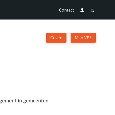
Login
Contact
Geven
Geven
Mijn VPE
Mijn VPE
Contact
Zoek
anagement in gemeenten
Login