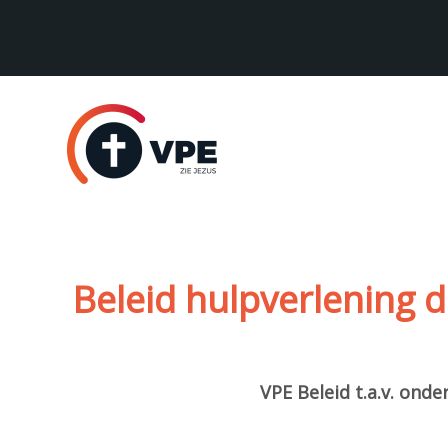
Sla
links
over
Spring
naar
de
navigatie
Spring
naar
de
Beleid hulpverlening 
inhoud
VPE Beleid t.a.v. ond