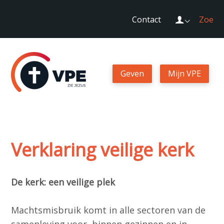
Sla
Login
Contact
Zoek
links
over
Geven
Spring
naar
Geven
Mijn VPE
Mijn VPE
de
navigatie
Spring
Contact
naar
de
Verklaring veilige kerk
Zoek
inhoud
De kerk: een veilige plek
Login
Machtsmisbruik komt in alle sectoren van de