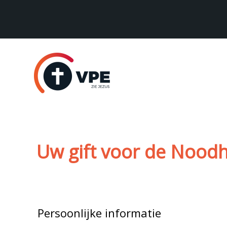
Sla
links
over
Spring
naar
de
navigatie
Spring
naar
de
Uw gift voor de Noodh
inhoud
Persoonlijke informatie