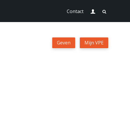
Login
Contact
Geven
Geven
Mijn VPE
Mijn VPE
Contact
Zoek
Login