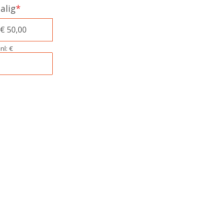
alig
*
€ 50,00
nl: €