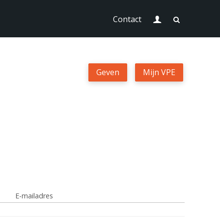
Login
Contact
Geven
Geven
Mijn VPE
Mijn VPE
Contact
Zoek
Login
E-mailadres