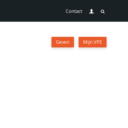
Login
Contact
Geven
Geven
Mijn VPE
Mijn VPE
Contact
Zoek
Login